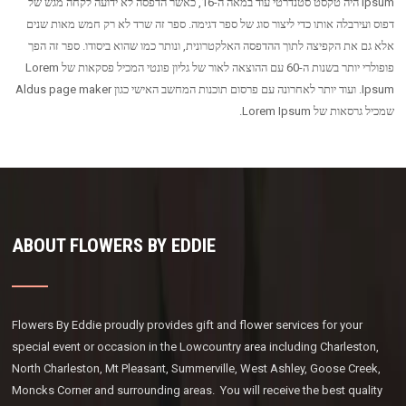
Ipsum היה טקסט סטנדרטי עוד במאה ה-16, כאשר הדפסה לא ידועה לקחה מגש של
דפוס ועירבלה אותו כדי ליצור סוג של ספר דגימה. ספר זה שרד לא רק חמש מאות שנים
אלא גם את הקפיצה לתוך ההדפסה האלקטרונית, ונותר כמו שהוא ביסודו. ספר זה הפך
פופולרי יותר בשנות ה-60 עם ההוצאה לאור של גליון פונטי המכיל פסקאות של Lorem
Ipsum. ועוד יותר לאחרונה עם פרסום תוכנות המחשב האישי כגון Aldus page maker
שמכיל גרסאות של Lorem Ipsum.
ABOUT FLOWERS BY EDDIE
Flowers By Eddie proudly provides gift and flower services for your
special event or occasion in the Lowcountry area including Charleston,
North Charleston, Mt Pleasant, Summerville, West Ashley, Goose Creek,
Moncks Corner and surrounding areas. You will receive the best quality