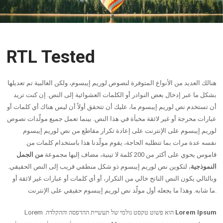
RTL Tested
هنالك العديد من الأنواع المتوفرة لنصوص لوريم إيبسوم، ولكن الغالبية تم تعديلها
بشكل ما عبر إدخال بعض النوادر أو الكلمات العشوائية إلى النص. إن كنت تريد
أن تستخدم نص لوريم إيبسوم ما، عليك أن تتحقق أولاً أن ليس هناك أي كلمات أو
عبارات محرجة أو غير لائقة مخبأة في هذا النص. بينما تعمل جميع مولّدات نصوص
لوريم إيبسوم على الإنترنت على إعادة تكرار مقاطع من نص لوريم إيبسوم
نفسه عدة مرات بما تتطلبه الحاجة، يقوم مولّدنا هذا باستخدام كلمات من
قاموس يحوي على أكثر من 200 كلمة لا تينية، مضاف إليها مجموعة
من الجمل
النموذجية
، لتكوين نص لوريم إيبسوم ذو شكل منطقي قريب إلى النص الحقيقي.
وبالتالي يكون النص الناتح خالي من التكرار، أو أي كلمات أو عبارات غير لائقة أو
ما شابه. وهذا ما يجعله أول مولّد نص لوريم إيبسوم حقيقي على الإنترنت.
Lorem Ipsum
הוא פשוט טקסט גולמי של תעשיית ההדפסה וההקלדה. Lorem